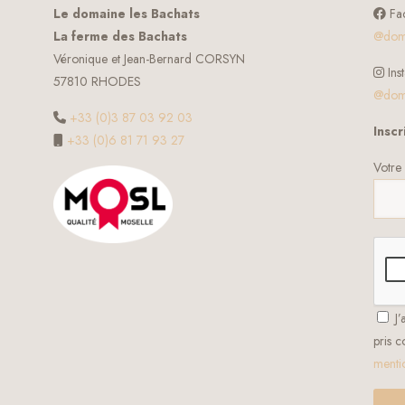
Le domaine les Bachats
Fa
La ferme des Bachats
@doma
Véronique et Jean-Bernard CORSYN
Ins
57810 RHODES
@doma
+33 (0)3 87 03 92 03
Inscr
+33 (0)6 81 71 93 27
Votre 
J’
pris 
menti