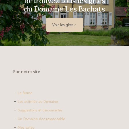
Retrouvez tous les gîtes
du Domaine Les Bachats
Voir les gîtes
Sur notre site
La ferme
Les activités au Domaine
Suggestions et découvertes
Un Domaine éco-responsable
Nos suites